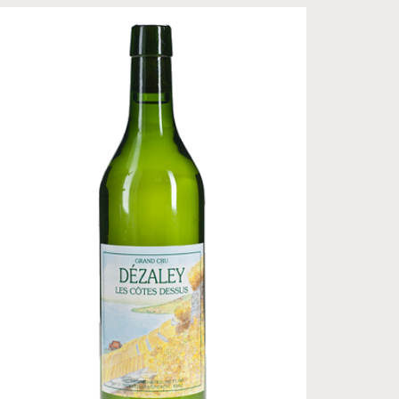
CHF
14.70
–
CHF
20.00