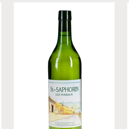
CHF
12.00
–
CHF
16.00