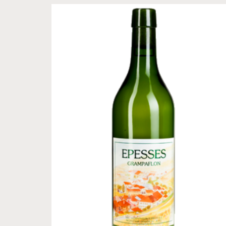
CHF
11.20
–
CHF
15.00