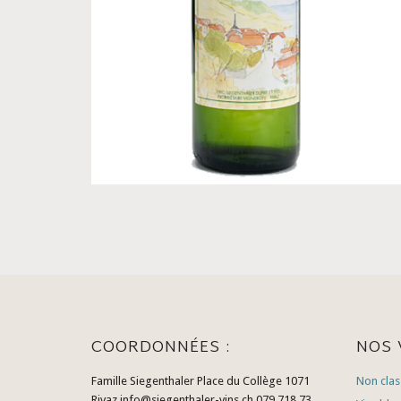
COORDONNÉES :
NOS 
Famille Siegenthaler Place du Collège 1071
Non clas
Rivaz info@siegenthaler-vins.ch 079 718 73